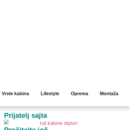
Vrste kabina
Lifestyle
Oprema
Montaža
Prijatelj sajta
Pročitajte još