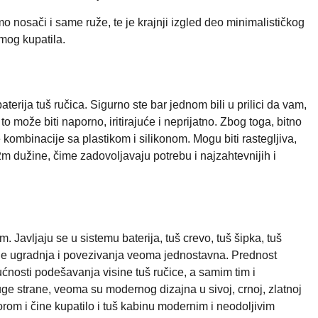
o nosači i same ruže, te je krajnji izgled deo minimalističkog
amog kupatila.
terija tuš ručica. Sigurno ste bar jednom bili u prilici da vam,
to može biti naporno, iritirajuće i neprijatno. Zbog toga, bitno
e kombinacije sa plastikom i silikonom. Mogu biti rastegljiva,
2m dužine, čime zadovoljavaju potrebu i najzahtevnijih i
. Javljaju se u sistemu baterija, tuš crevo, tuš šipka, tuš
r je ugradnja i povezivanja veoma jednostavna. Prednost
nosti podešavanja visine tuš ručice, a samim tim i
ge strane, veoma su modernog dizajna u sivoj, crnoj, zlatnoj
torom i čine kupatilo i tuš kabinu modernim i neodoljivim