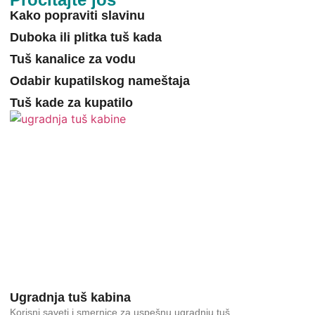
Kako popraviti slavinu
Duboka ili plitka tuš kada
Tuš kanalice za vodu
Odabir kupatilskog nameštaja
Tuš kade za kupatilo
Ugradnja tuš kabina
Korisni saveti i smernice za uspešnu ugradnju tuš