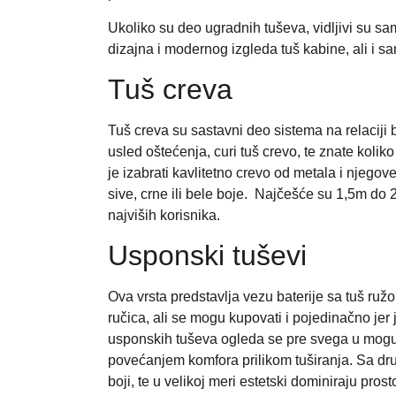
Ukoliko su deo ugradnih tuševa, vidljivi su sam
dizajna i modernog izgleda tuš kabine, ali i s
Tuš creva
Tuš creva su sastavni deo sistema na relaciji ba
usled oštećenja, curi tuš crevo, te znate koliko 
je izabrati kavlitetno crevo od metala i njegov
sive, crne ili bele boje. Najčešće su 1,5m do 
najviših korisnika.
Usponski tuševi
Ova vrsta predstavlja vezu baterije sa tuš ružom
ručica, ali se mogu kupovati i pojedinačno je
usponskih tuševa ogleda se pre svega u moguć
povećanjem komfora prilikom tuširanja. Sa dru
boji, te u velikoj meri estetski dominiraju pros