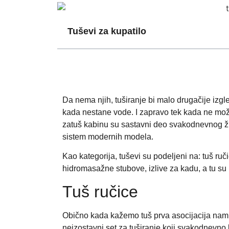
Tuševi za kupatilo
Da nema njih, tuširanje bi malo drugačije izgl
kada nestane vode. I zapravo tek kada ne mož
zatuš kabinu su sastavni deo svakodnevnog život
sistem modernih modela.
Kao kategorija, tuševi su podeljeni na: tuš ruč
hidromasažne stubove, izlive za kadu, a tu su 
Tuš ručice
Obično kada kažemo tuš prva asocijacija nam 
neizostavni set za tuširanje koji svakodnevno