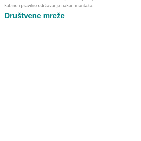
kabine i pravilno održavanje nakon montaže.
Društvene mreže