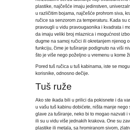
plastike, najčešće imaju jedinstven, univerzalni
u različitim bojama, najčešće prohrom siva, kr
ručice sa senzorom za temperaturu. Kada su obl
pravougli u vidu pravougaonika i kvadrata i m
da imaju veliki broj mlaznica i mogućnost izbor
dugme na samoj ručici ili okretanjem njenog 
funkciju, čime je tuširanje podignuto na viši
što je više nego poželjno u vremenu u kome ž
Pored tuš ručica u tuš kabinama, iste se mogu n
korisnike, odnosno dečije.
Tuš ruže
Ako ste ikada bili u prilici da pokisnete i da 
u vašu tuš kabinu dobićete, ništa manje nego 
glave za tuširanje, neko bi to mogao nazvati 
ili su u vidu više jednakih krakova. One su z
plastike ili metala, sa hromiranom sivom, zlat