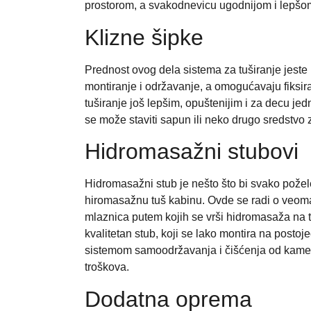
prostorom, a svakodnevicu ugodnijom i lepšo
Klizne šipke
Prednost ovog dela sistema za tuširanje jeste
montiranje i održavanje, a omogućavaju fiksira
tuširanje još lepšim, opuštenijim i za decu j
se može staviti sapun ili neko drugo sredstvo z
Hidromasažni stubovi
Hidromasažni stub je nešto što bi svako požel
hiromasažnu tuš kabinu. Ovde se radi o veoma 
mlaznica putem kojih se vrši hidromasaža na tri
kvalitetan stub, koji se lako montira na postoj
sistemom samoodržavanja i čišćenja od kamen
troškova.
Dodatna oprema