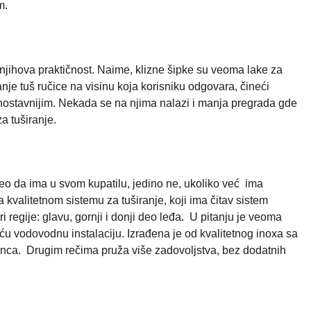
m.
 njihova praktičnost. Naime, klizne šipke su veoma lake za
nje tuš ručice na visinu koja korisniku odgovara, čineći
ednostavnijim. Nekada se na njima nalazi i manja pregrada gde
a tuširanje.
eo da ima u svom kupatilu, jedino ne, ukoliko već ima
kvalitetnom sistemu za tuširanje, koji ima čitav sistem
 regije: glavu, gornji i donji deo leđa. U pitanju je veoma
eću vodovodnu instalaciju. Izrađena je od kvalitetnog inoxa sa
ca. Drugim rečima pruža više zadovoljstva, bez dodatnih