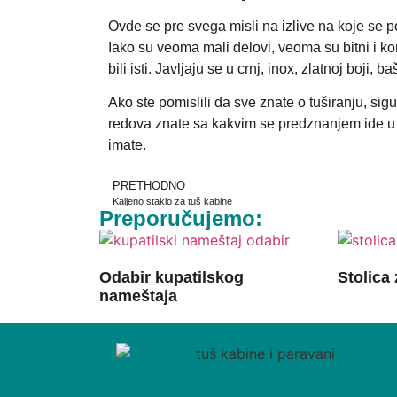
Ovde se pre svega misli na izlive na koje se po
Iako su veoma mali delovi, veoma su bitni i kori
bili isti. Javljaju se u crnj, inox, zlatnoj boji, 
Ako ste pomislili da sve znate o tuširanju, sig
redova znate sa kakvim se predznanjem ide u k
imate.
PRETHODNO
Kaljeno staklo za tuš kabine
Preporučujemo:
Odabir kupatilskog
Stolica
nameštaja