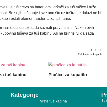
vezuje tuš crevo sa baterijom i držači za tuš ručice i ruže.
sni. Bez njih tuširanje i sve ono što uz tuširanje dolazi ne bi
baš kao i ostali elementi sistema za tuširanje.
urni smo da ste tek sada saznali pravu istinu. Nakon ovih
upovinu tuševa za tuš kabinu. Ali ne brinite, vi ga sada
SLEDEĆE
Tuš kade za kupatilo
 za tuš kabinu
Pločice za kupatilo
Kategorije
Pr
Tuš
Vrste tuš kabina