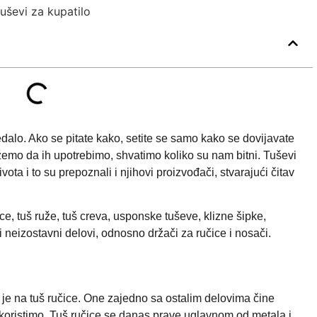
edalo. Ako se pitate kako, setite se samo kako se dovijavate
emo da ih upotrebimo, shvatimo koliko su nam bitni. Tuševi
a i to su prepoznali i njihovi proizvođači, stvarajući čitav
ice, tuš ruže, tuš creva, usponske tuševe, klizne šipke,
i neizostavni delovi, odnosno držači za ručice i nosači.
je na tuš ručice. One zajedno sa ostalim delovima čine
 koristimo. Tuš ručice se danas prave uglavnom od metala i