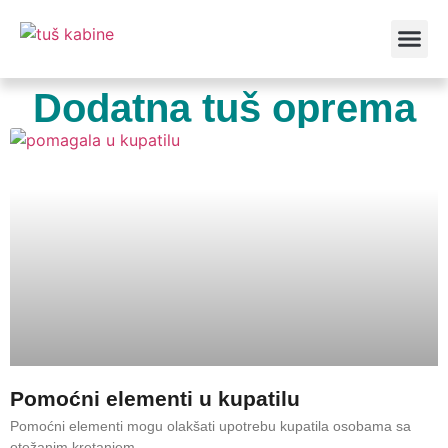
Vrste kabin
Dodatna tuš oprema
Pomoćni elementi u kupatilu
Pomoćni elementi mogu olakšati upotrebu kupatila osobama sa
otežanim kretanjem.