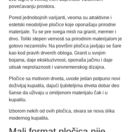
povećavanju prostora.
Pored jednobojnih varijanti, veoma su atraktivne i
estetski neodoljive pločice koje oponašaju prirodne
materijale. Tu se pre svega misli na granit, mermer i
drvo. Toliki stepen vernosti sa prirodnim materijalom je
gotovo nezamisliv. Na površini pločica javljaju se šare
kao kod pravih drvenih obloga. Granit u svojim
bojama, daje ekskluzivnost, oponaša jačinu i daje
utisak neprolaznosti i vanvremenskog dizajna.
Pločice sa motivom drveta, uvode jedan potpuno novi
doživljaj kupatila, dajući ljubiteljima drveta dobar deo
šanse da uživaju u omiljenom materijalu čak i u
kupatilu.
Izborom nekih od ovih pločica, stvara se nova slika
modernog kupatila.
Mali format pločica nije