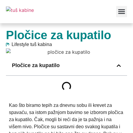
Vrste kabin
Pločice za kupatilo
Lifestyle tuš kabina
Pločice za kupatilo
Kao što biramo tepih za dnevnu sobu ili krevet za
spavaću, sa istom pažnjom bavimo se izborom pločica
za kupatilo. Čak, mogli bi reći da je ta pažnja i na
višem nivo. Pločice su sastavni deo svakog kupatila i