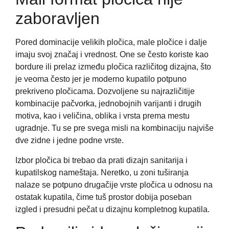
zaboravljen
Pored dominacije velikih pločica, male pločice i dalje
imaju svoj značaj i vrednost. One se često koriste kao
bordure ili prelaz između pločica različitog dizajna, što
je veoma često jer je moderno kupatilo potpuno
prekriveno pločicama. Dozvoljene su najrazličitije
kombinacije pačvorka, jednobojnih varijanti i drugih
motiva, kao i veličina, oblika i vrsta prema mestu
ugradnje. Tu se pre svega misli na kombinaciju najviše
dve zidne i jedne podne vrste.
Izbor pločica bi trebao da prati dizajn sanitarija i
kupatilskog nameštaja. Neretko, u zoni tuširanja
nalaze se potpuno drugačije vrste pločica u odnosu na
ostatak kupatila, čime tuš prostor dobija poseban
izgled i presudni pečat u dizajnu kompletnog kupatila.