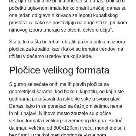
bez njih kupatila ne bi bila ono što su danas. Dok su u
početku uglavnom imala funkcionalni značaj, danas su
one jedan od glavnih krivaca za lepotu kupatilskog
prostora. A kako se postavljaju na duge staze, prilikom
njihovog izbora „moraju se otvoriti četvoro očiju“.
Šta je to na šta bi trebali obratiti pažnju prilikom izbora
pločica za kupatilo, kao i kakvi su trenutni trendovi na
tržištu videćemo u redovima koji slede.
Pločice velikog formata
Sigurno se sećate onih malih plavih pločica sa
geometrijski šarama, kod bake u kupatilu, od kojih ste
godinama pokušavali da iskrojite slike u svojoj glavi.
Danas, iako ih se ponekad sa čežnjom setimo, nema
ih ni u najavi. Njihovo mesto zauzele su pločice
velikog formata i velikog savremenog dizajna. Budući
da imaju veličinu od 300x120cm i veću, monolitne su i
bez fugni, u velikoj meri doprinose vizuelnom