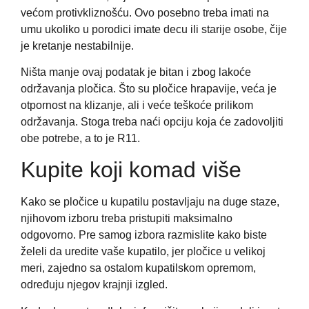
većom protivkliznošću. Ovo posebno treba imati na
umu ukoliko u porodici imate decu ili starije osobe, čije
je kretanje nestabilnije.
Ništa manje ovaj podatak je bitan i zbog lakoće
održavanja pločica. Što su pločice hrapavije, veća je
otpornost na klizanje, ali i veće teškoće prilikom
održavanja. Stoga treba naći opciju koja će zadovoljiti
obe potrebe, a to je R11.
Kupite koji komad više
Kako se pločice u kupatilu postavljaju na duge staze,
njihovom izboru treba pristupiti maksimalno
odgovorno. Pre samog izbora razmislite kako biste
želeli da uredite vaše kupatilo, jer pločice u velikoj
meri, zajedno sa ostalom kupatilskom opremom,
određuju njegov krajnji izgled.