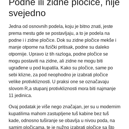
Podne ili zidne pločice, nije
svejedno
Jedna od osnovnih podela, koju je bitno znati, jeste
prema mestu gde se postavljaju, a to je podela na
podne i i zidne pločice. Dok su zidne pločice mekše i
manje otporne na fizički pritisak, podne su daleko
otpornije. Upravo iz tih razloga, podne pločice se
mogu postaviti na zidne, ali zidne ne mogu biti
ugrađene u pod kupatila. Kako su pločice, same po
sebi klizne, za pod neophodno je izabrati pločice
velike protivkliznosti. U praksi one se označavaju
slovom R,a stupanj protivkliznosti mora biti najmanje
11 jedinica.
Ovaj podatak je više nego značajan, jer su u modernim
kupatilima mahom zastupljene tuš kabine bez tuš
kade, odnosno tuširanje se obavlja u nivou poda, na
samim pločicama, te je nužno izabrati pločice sa što