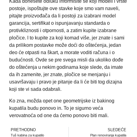
Kada donesete odluku informišite se koji modeli i vrste
postoje, ispoštujte ove stavke koje smo vam naveli,
pitajte proizvođača da li postoji za izabrani model
garancija, sertifikat o ispunjavanju standarda o
protivkliznosti i otpornosti, a zatim kupite izabrane
pločice. I to kupite za koji komad više, jer znate i sami
da prilikom postavke može doći do oštećenja, jedan
deo će otpasti na škart, a morate voditi računa i o
budućnosti. Ovde se pre svega misli da ukoliko dođe
do oštećenja u nekim godinama koje slede, da imate
da ih zamenite, jer znate, pločice se menjanju i
usavršavaju i pravo je pitanje da li će biti tog dizajna
koji ste vi sada odabrali.
Ko zna, možda opet one geometrijske iz bakinog
kupatila budu ponovo in. To je sigurno veća
verovatnoća od one da ćemo ponovo biti mali.
PRETHODNO
SLEDEĆE
Tuš kabina za kupatilo
Plan renoviranja kupatila